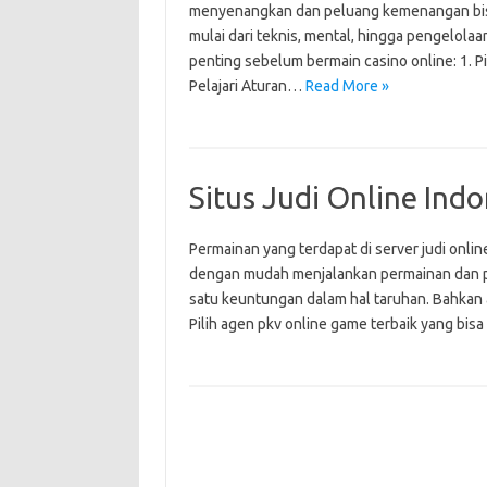
menyenangkan dan peluang kemenangan bisa
mulai dari teknis, mental, hingga pengelola
penting sebelum bermain casino online: 1. Pi
Pelajari Aturan…
Read More »
Situs Judi Online Ind
Permainan yang terdapat di server judi online
dengan mudah menjalankan permainan dan pe
satu keuntungan dalam hal taruhan. Bahkan a
Pilih agen pkv online game terbaik yang bi