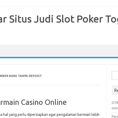
r Situs Judi Slot Poker To
Sea
MBER BARU TANPA DEPOSIT
for:
R
rmain Casino Online
GTA
mon
a hal yang perlu dipersiapkan agar pengalaman bermain lebih
Per