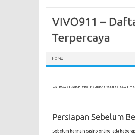
Skip
to
content
VIVO911 – Dafta
Terpercaya
HOME
CATEGORY ARCHIVES:
PROMO FREEBET SLOT ME
Persiapan Sebelum Be
Sebelum bermain casino online, ada beberap