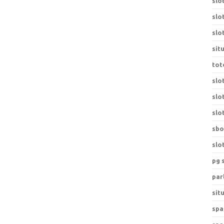
slo
slo
slo
sit
tot
slo
slo
slo
sbo
slo
pg 
par
sit
spa