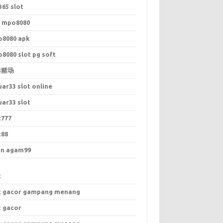
365 slot
k mpo8080
8080 apk
8080 slot pg soft
港赌场
uar33 slot online
uar33 slot
t777
t88
in agam99
t
t gacor gampang menang
t gacor