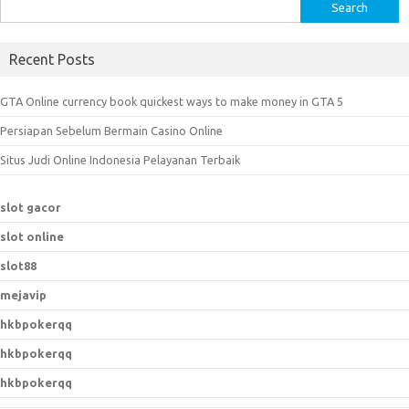
S
e
a
Recent Posts
r
c
GTA Online currency book quickest ways to make money in GTA 5
h
Persiapan Sebelum Bermain Casino Online
f
o
Situs Judi Online Indonesia Pelayanan Terbaik
r
:
slot gacor
slot online
slot88
mejavip
hkbpokerqq
hkbpokerqq
hkbpokerqq