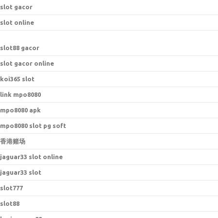
slot gacor
slot online
s
lot88 gacor
slot gacor online
koi365 slot
link mpo8080
mpo8080 apk
mpo8080 slot pg soft
香港赌场
jaguar33 slot online
jaguar33 slot
slot777
slot88