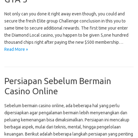
Not only can you done it right away even though, you could and
secure the fresh Elite group Challenge conclusion in this you to
same time to secure additional rewards. The first time your enter
the Diamond Local casino, you happen to be given 5,one hundred
thousand chips right after paying the new $500 membership…
Read More »
Persiapan Sebelum Bermain
Casino Online
Sebelum bermain casino online, ada beberapa hal yang perlu
dipersiapkan agar pengalaman bermain lebih menyenangkan dan
peluang kemenangan bisa dimaksimalkan. Persiapan ini mencakup
berbagai aspek, mulai dari teknis, mental, hingga pengelolaan
keuangan. Berikut adalah beberapa langkah persiapan yang penting