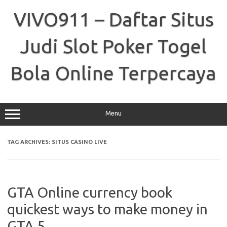
Skip
to
VIVO911 – Daftar Situs
content
Judi Slot Poker Togel
Bola Online Terpercaya
Menu
TAG ARCHIVES:
SITUS CASINO LIVE
GTA Online currency book
quickest ways to make money in
GTA 5