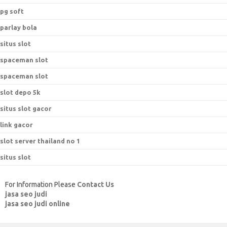
pg soft
parlay bola
situs slot
spaceman slot
spaceman slot
slot depo 5k
situs slot gacor
link gacor
slot server thailand no 1
situs slot
For Information Please
Contact Us
jasa seo judi
jasa seo judi online