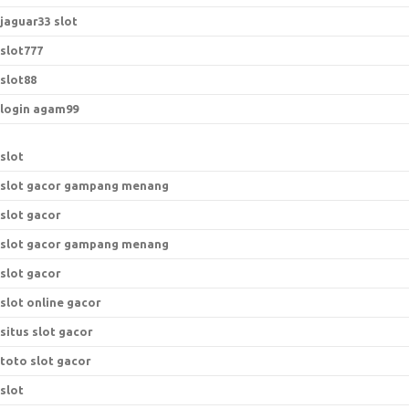
jaguar33 slot
slot777
slot88
login agam99
slot
slot gacor gampang menang
slot gacor
slot gacor gampang menang
slot gacor
slot online gacor
situs slot gacor
toto slot gacor
slot