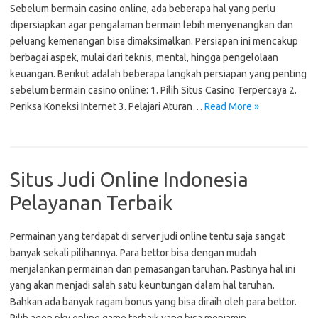
Sebelum bermain casino online, ada beberapa hal yang perlu
dipersiapkan agar pengalaman bermain lebih menyenangkan dan
peluang kemenangan bisa dimaksimalkan. Persiapan ini mencakup
berbagai aspek, mulai dari teknis, mental, hingga pengelolaan
keuangan. Berikut adalah beberapa langkah persiapan yang penting
sebelum bermain casino online: 1. Pilih Situs Casino Terpercaya 2.
Periksa Koneksi Internet 3. Pelajari Aturan…
Read More »
Situs Judi Online Indonesia
Pelayanan Terbaik
Permainan yang terdapat di server judi online tentu saja sangat
banyak sekali pilihannya. Para bettor bisa dengan mudah
menjalankan permainan dan pemasangan taruhan. Pastinya hal ini
yang akan menjadi salah satu keuntungan dalam hal taruhan.
Bahkan ada banyak ragam bonus yang bisa diraih oleh para bettor.