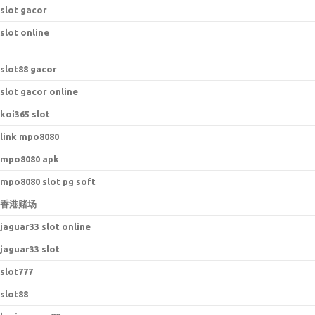
slot gacor
slot online
s
lot88 gacor
slot gacor online
koi365 slot
link mpo8080
mpo8080 apk
mpo8080 slot pg soft
香港赌场
jaguar33 slot online
jaguar33 slot
slot777
slot88