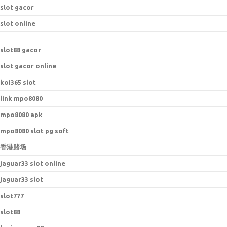
slot gacor
slot online
s
lot88 gacor
slot gacor online
koi365 slot
link mpo8080
mpo8080 apk
mpo8080 slot pg soft
香港赌场
jaguar33 slot online
jaguar33 slot
slot777
slot88