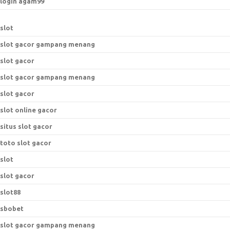
login agam99
slot
slot gacor gampang menang
slot gacor
slot gacor gampang menang
slot gacor
slot online gacor
situs slot gacor
toto slot gacor
slot
slot gacor
slot88
sbobet
slot gacor gampang menang