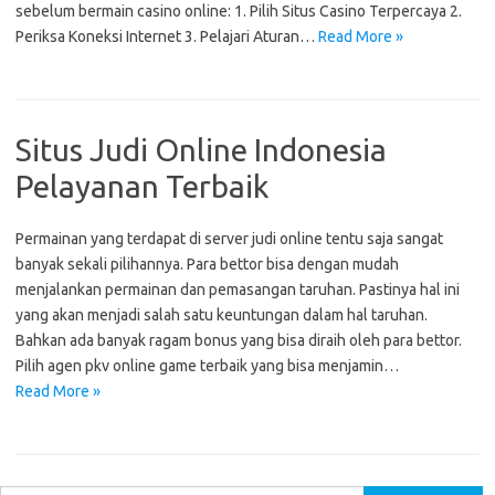
sebelum bermain casino online: 1. Pilih Situs Casino Terpercaya 2.
Periksa Koneksi Internet 3. Pelajari Aturan…
Read More »
Situs Judi Online Indonesia
Pelayanan Terbaik
Permainan yang terdapat di server judi online tentu saja sangat
banyak sekali pilihannya. Para bettor bisa dengan mudah
menjalankan permainan dan pemasangan taruhan. Pastinya hal ini
yang akan menjadi salah satu keuntungan dalam hal taruhan.
Bahkan ada banyak ragam bonus yang bisa diraih oleh para bettor.
Pilih agen pkv online game terbaik yang bisa menjamin…
Read More »