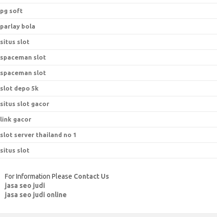
pg soft
parlay bola
situs slot
spaceman slot
spaceman slot
slot depo 5k
situs slot gacor
link gacor
slot server thailand no 1
situs slot
For Information Please
Contact Us
jasa seo judi
jasa seo judi online