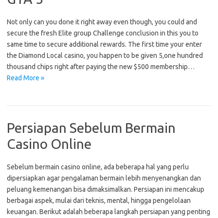
Not only can you done it right away even though, you could and
secure the fresh Elite group Challenge conclusion in this you to
same time to secure additional rewards. The first time your enter
the Diamond Local casino, you happen to be given 5,one hundred
thousand chips right after paying the new $500 membership…
Read More »
Persiapan Sebelum Bermain
Casino Online
Sebelum bermain casino online, ada beberapa hal yang perlu
dipersiapkan agar pengalaman bermain lebih menyenangkan dan
peluang kemenangan bisa dimaksimalkan. Persiapan ini mencakup
berbagai aspek, mulai dari teknis, mental, hingga pengelolaan
keuangan. Berikut adalah beberapa langkah persiapan yang penting