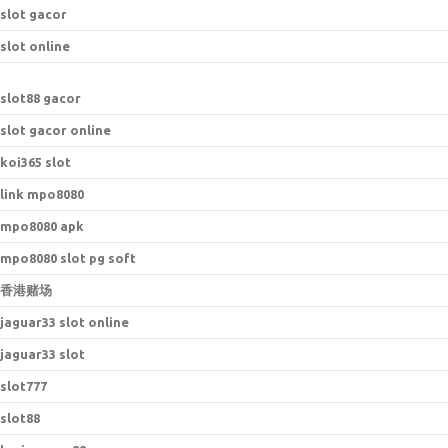
slot gacor
slot online
s
lot88 gacor
slot gacor online
koi365 slot
link mpo8080
mpo8080 apk
mpo8080 slot pg soft
香港赌场
jaguar33 slot online
jaguar33 slot
slot777
slot88