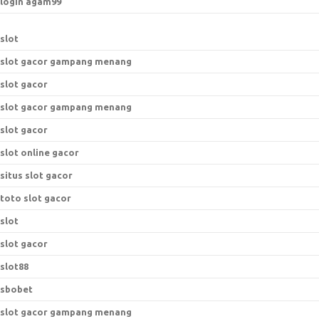
login agam99
slot
slot gacor gampang menang
slot gacor
slot gacor gampang menang
slot gacor
slot online gacor
situs slot gacor
toto slot gacor
slot
slot gacor
slot88
sbobet
slot gacor gampang menang