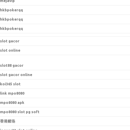
mejavip
hkbpokerqq
hkbpokerqq
hkbpokerqq
slot gacor
slot online
s
lot88 gacor
slot gacor online
koi365 slot
link mpo8080
mpo8080 apk
mpo8080 slot pg soft
香港赌场