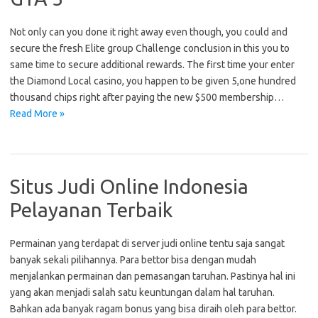
Not only can you done it right away even though, you could and
secure the fresh Elite group Challenge conclusion in this you to
same time to secure additional rewards. The first time your enter
the Diamond Local casino, you happen to be given 5,one hundred
thousand chips right after paying the new $500 membership…
Read More »
Situs Judi Online Indonesia
Pelayanan Terbaik
Permainan yang terdapat di server judi online tentu saja sangat
banyak sekali pilihannya. Para bettor bisa dengan mudah
menjalankan permainan dan pemasangan taruhan. Pastinya hal ini
yang akan menjadi salah satu keuntungan dalam hal taruhan.
Bahkan ada banyak ragam bonus yang bisa diraih oleh para bettor.