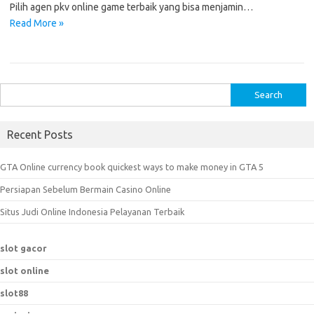
Pilih agen pkv online game terbaik yang bisa menjamin…
Read More »
S
e
a
Recent Posts
r
c
GTA Online currency book quickest ways to make money in GTA 5
h
Persiapan Sebelum Bermain Casino Online
f
o
Situs Judi Online Indonesia Pelayanan Terbaik
r
:
slot gacor
slot online
slot88