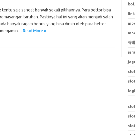
koi
 tentu saja sangat banyak sekali pilihannya. Para bettor bisa
lin
masangan taruhan. Pastinya hal ini yang akan menjadi salah
mpo
da banyak ragam bonus yang bisa diraih oleh para bettor.
sa menjamin…
Read More »
mpo
香
jag
jag
slo
slo
log
slo
slo
slo