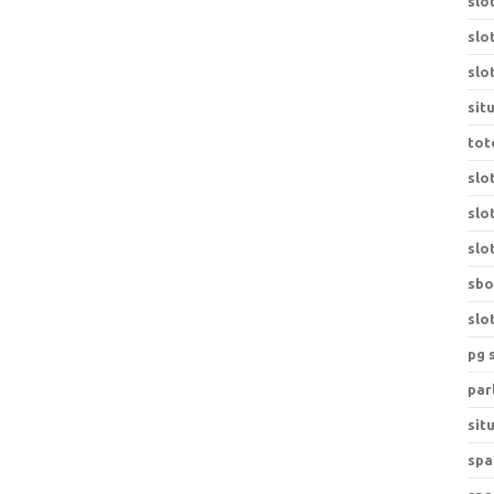
slo
slo
slo
sit
tot
slo
slo
slo
sbo
slo
pg 
par
sit
spa