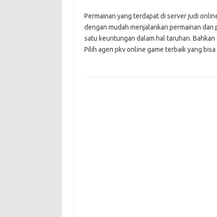
Permainan yang terdapat di server judi online
dengan mudah menjalankan permainan dan pe
satu keuntungan dalam hal taruhan. Bahkan a
Pilih agen pkv online game terbaik yang bi