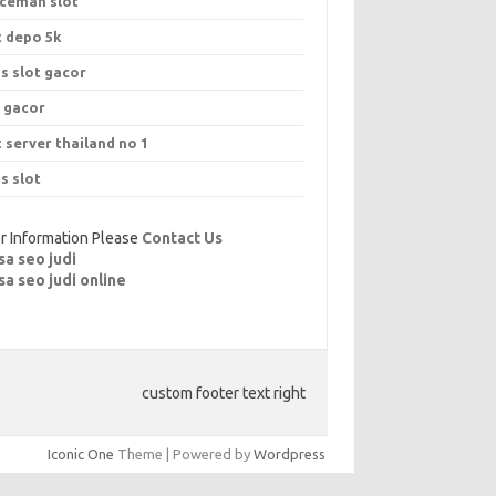
ceman slot
t depo 5k
us slot gacor
k gacor
t server thailand no 1
us slot
r Information Please
Contact Us
sa seo judi
sa seo judi online
custom footer text right
Iconic One
Theme | Powered by
Wordpress