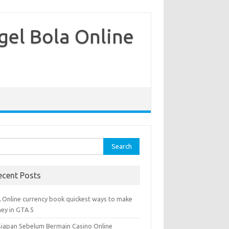
gel Bola Online
rch
ecent Posts
 Online currency book quickest ways to make
ey in GTA 5
siapan Sebelum Bermain Casino Online