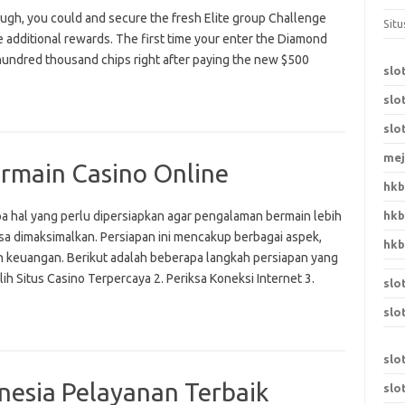
ough, you could and secure the fresh Elite group Challenge
Situ
e additional rewards. The first time your enter the Diamond
hundred thousand chips right after paying the new $500
slo
slo
slo
mej
rmain Casino Online
hk
a hal yang perlu dipersiapkan agar pengalaman bermain lebih
hk
 dimaksimalkan. Persiapan ini mencakup berbagai aspek,
hk
an keuangan. Berikut adalah beberapa langkah persiapan yang
lih Situs Casino Terpercaya 2. Periksa Koneksi Internet 3.
slo
slo
s
lo
onesia Pelayanan Terbaik
slo