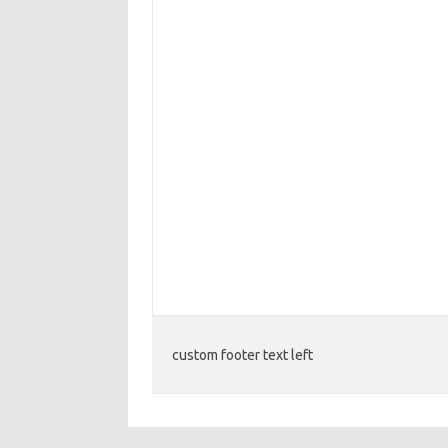
custom footer text left