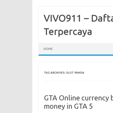
Skip
to
content
VIVO911 – Dafta
Terpercaya
HOME
TAG ARCHIVES:
SLOT PANDA
GTA Online currency 
money in GTA 5