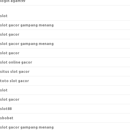
login agam99
slot
slot gacor gampang menang
slot gacor
slot gacor gampang menang
slot gacor
slot online gacor
situs slot gacor
toto slot gacor
slot
slot gacor
slot88
sbobet
slot gacor gampang menang