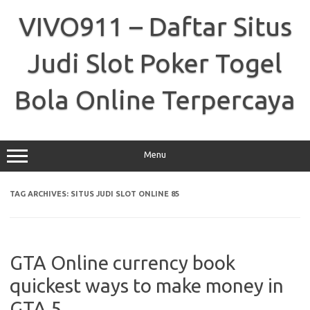
Skip
to
VIVO911 – Daftar Situs
content
Judi Slot Poker Togel
Bola Online Terpercaya
Menu
TAG ARCHIVES:
SITUS JUDI SLOT ONLINE 85
GTA Online currency book
quickest ways to make money in
GTA 5