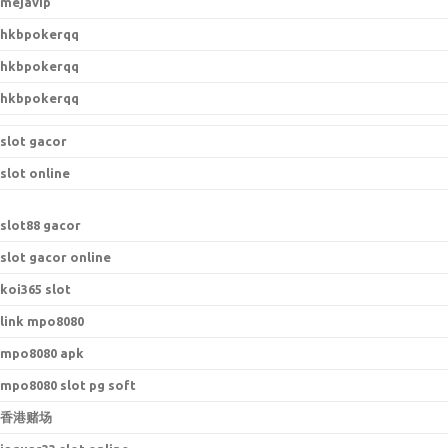
mejavip
hkbpokerqq
hkbpokerqq
hkbpokerqq
slot gacor
slot online
s
lot88 gacor
slot gacor online
koi365 slot
link mpo8080
mpo8080 apk
mpo8080 slot pg soft
香港赌场