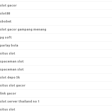
slot gacor
slot88
sbobet
slot gacor gampang menang
pg soft
parlay bola
situs slot
spaceman slot
spaceman slot
slot depo 5k
situs slot gacor
link gacor
slot server thailand no 1
situs slot