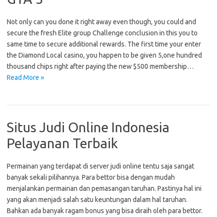
Not only can you done it right away even though, you could and
secure the fresh Elite group Challenge conclusion in this you to
same time to secure additional rewards. The first time your enter
the Diamond Local casino, you happen to be given 5,one hundred
thousand chips right after paying the new $500 membership…
Read More »
Situs Judi Online Indonesia
Pelayanan Terbaik
Permainan yang terdapat di server judi online tentu saja sangat
banyak sekali pilihannya. Para bettor bisa dengan mudah
menjalankan permainan dan pemasangan taruhan. Pastinya hal ini
yang akan menjadi salah satu keuntungan dalam hal taruhan.
Bahkan ada banyak ragam bonus yang bisa diraih oleh para bettor.