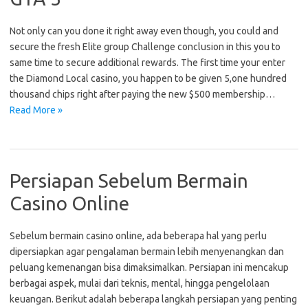
Not only can you done it right away even though, you could and
secure the fresh Elite group Challenge conclusion in this you to
same time to secure additional rewards. The first time your enter
the Diamond Local casino, you happen to be given 5,one hundred
thousand chips right after paying the new $500 membership…
Read More »
Persiapan Sebelum Bermain
Casino Online
Sebelum bermain casino online, ada beberapa hal yang perlu
dipersiapkan agar pengalaman bermain lebih menyenangkan dan
peluang kemenangan bisa dimaksimalkan. Persiapan ini mencakup
berbagai aspek, mulai dari teknis, mental, hingga pengelolaan
keuangan. Berikut adalah beberapa langkah persiapan yang penting