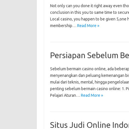
Not only can you done it right away even th
conclusion in this you to same time to secur
Local casino, you happen to be given 5,one 
membership…
Read More »
Persiapan Sebelum Be
Sebelum bermain casino online, ada beberap
menyenangkan dan peluang kemenangan bisa
mulai dari teknis, mental, hingga pengelola
penting sebelum bermain casino online: 1. Pi
Pelajari Aturan…
Read More »
Situs Judi Online Ind