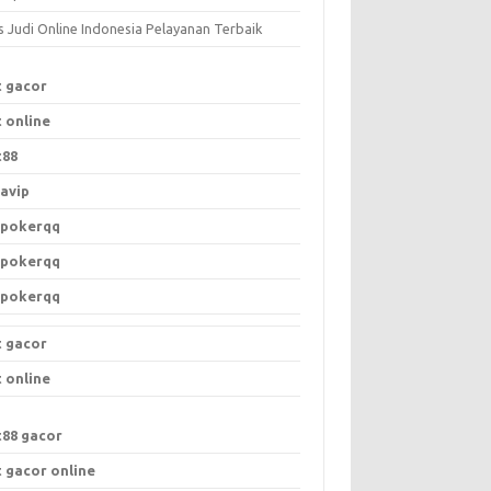
s Judi Online Indonesia Pelayanan Terbaik
t gacor
t online
t88
avip
bpokerqq
bpokerqq
bpokerqq
t gacor
t online
t88 gacor
t gacor online