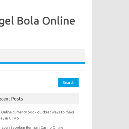
gel Bola Online
rch
ecent Posts
 Online currency book quickest ways to make
ey in GTA 5
siapan Sebelum Bermain Casino Online