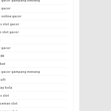
t gacor gampang menang
t gacor
t online gacor
us slot gacor
o slot gacor
t
t gacor
t88
bet
t gacor gampang menang
soft
lay bola
us slot
ceman slot