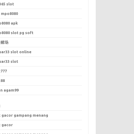
365 slot
k mpo8080
8080 apk
8080 slot pg soft
港赌场
uar33 slot online
uar33 slot
t777
t88
in agam99
t
t gacor gampang menang
t gacor