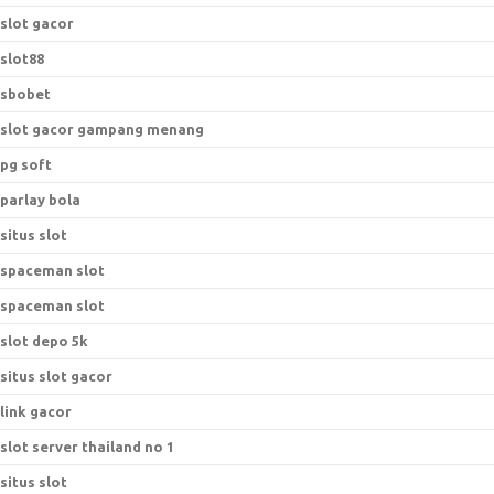
slot gacor
slot88
sbobet
slot gacor gampang menang
pg soft
parlay bola
situs slot
spaceman slot
spaceman slot
slot depo 5k
situs slot gacor
link gacor
slot server thailand no 1
situs slot