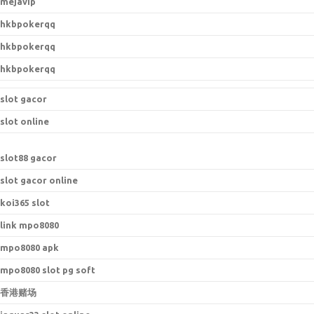
mejavip
hkbpokerqq
hkbpokerqq
hkbpokerqq
slot gacor
slot online
s
lot88 gacor
slot gacor online
koi365 slot
link mpo8080
mpo8080 apk
mpo8080 slot pg soft
香港赌场