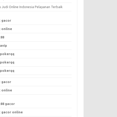
s Judi Online Indonesia Pelayanan Terbaik
t gacor
t online
t88
avip
bpokerqq
bpokerqq
bpokerqq
t gacor
t online
t88 gacor
t gacor online