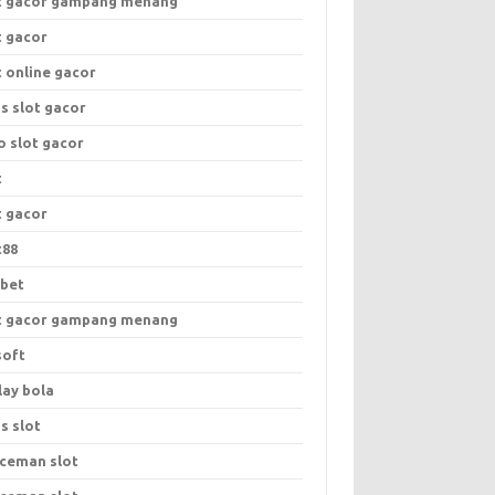
t gacor gampang menang
t gacor
t online gacor
us slot gacor
o slot gacor
t
t gacor
t88
bet
t gacor gampang menang
soft
lay bola
us slot
ceman slot