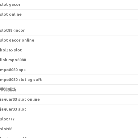
slot gacor
slot online
s
lot88 gacor
slot gacor online
koi365 slot
link mpo8080
mpo8080 apk
mpo8080 slot pg soft
香港赌场
jaguar33 slot online
jaguar33 slot
slot777
slot88