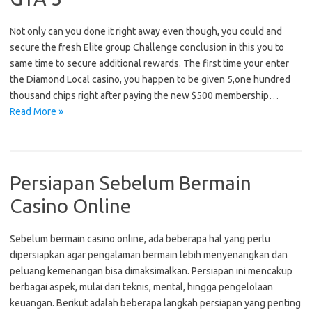
Not only can you done it right away even though, you could and
secure the fresh Elite group Challenge conclusion in this you to
same time to secure additional rewards. The first time your enter
the Diamond Local casino, you happen to be given 5,one hundred
thousand chips right after paying the new $500 membership…
Read More »
Persiapan Sebelum Bermain
Casino Online
Sebelum bermain casino online, ada beberapa hal yang perlu
dipersiapkan agar pengalaman bermain lebih menyenangkan dan
peluang kemenangan bisa dimaksimalkan. Persiapan ini mencakup
berbagai aspek, mulai dari teknis, mental, hingga pengelolaan
keuangan. Berikut adalah beberapa langkah persiapan yang penting