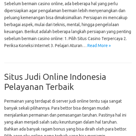
Sebelum bermain casino online, ada beberapa hal yang perlu
dipersiapkan agar pengalaman bermain lebih menyenangkan dan
peluang kemenangan bisa dimaksimalkan. Persiapan ini mencakup
berbagai aspek, mulai dari teknis, mental, hingga pengelolaan
keuangan. Berikut adalah beberapa langkah persiapan yang penting
sebelum bermain casino online: 1. Pilih Situs Casino Terpercaya 2.
Periksa Koneksi Internet 3. Pelajari Aturan…
Read More »
Situs Judi Online Indonesia
Pelayanan Terbaik
Permainan yang terdapat di server judi online tentu saja sangat
banyak sekali pilihannya. Para bettor bisa dengan mudah
menjalankan permainan dan pemasangan taruhan. Pastinya hal ini
yang akan menjadi salah satu keuntungan dalam hal taruhan.
Bahkan ada banyak ragam bonus yang bisa diraih oleh para bettor.