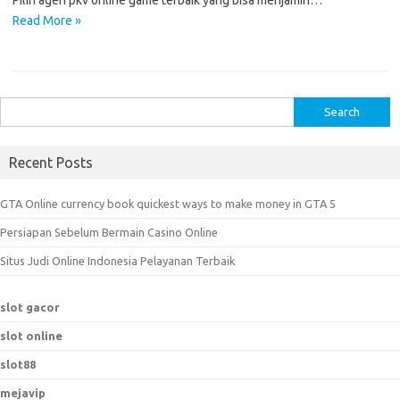
Pilih agen pkv online game terbaik yang bisa menjamin…
Read More »
S
e
a
Recent Posts
r
c
GTA Online currency book quickest ways to make money in GTA 5
h
Persiapan Sebelum Bermain Casino Online
f
o
Situs Judi Online Indonesia Pelayanan Terbaik
r
:
slot gacor
slot online
slot88
mejavip