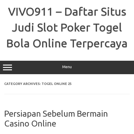
Skip
to
VIVO911 – Daftar Situs
content
Judi Slot Poker Togel
Bola Online Terpercaya
Menu
CATEGORY ARCHIVES:
TOGEL ONLINE 25
Persiapan Sebelum Bermain
Casino Online