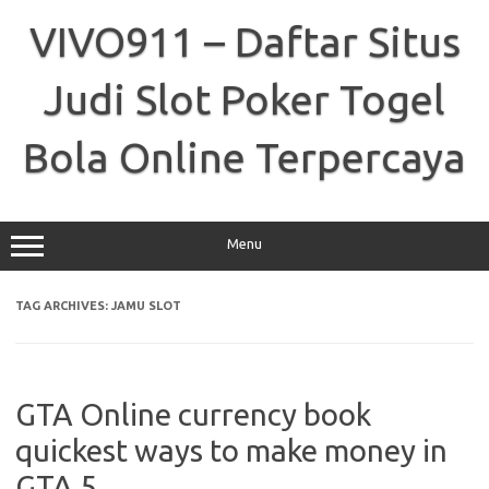
Skip
to
VIVO911 – Daftar Situs
content
Judi Slot Poker Togel
Bola Online Terpercaya
Menu
TAG ARCHIVES:
JAMU SLOT
GTA Online currency book
quickest ways to make money in
GTA 5