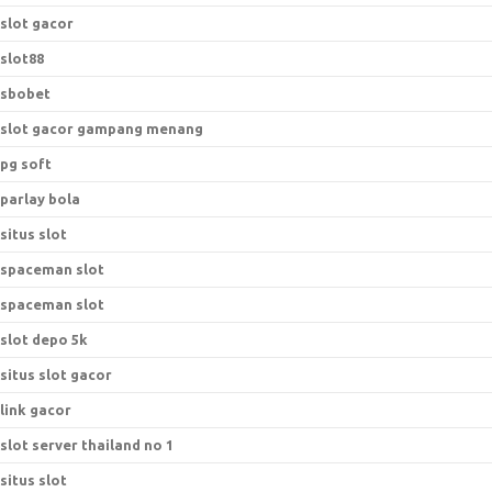
slot gacor
slot88
sbobet
slot gacor gampang menang
pg soft
parlay bola
situs slot
spaceman slot
spaceman slot
slot depo 5k
situs slot gacor
link gacor
slot server thailand no 1
situs slot