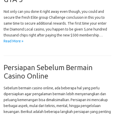
Not only can you done it right away even though, you could and
secure the fresh Elite group Challenge conclusion in this you to
same time to secure additional rewards. The first time your enter
the Diamond Local casino, you happen to be given 5,one hundred
thousand chips right after paying the new $500 membership…
Read More »
Persiapan Sebelum Bermain
Casino Online
Sebelum bermain casino online, ada beberapa hal yang perlu
dipersiapkan agar pengalaman bermain lebih menyenangkan dan
peluang kemenangan bisa dimaksimalkan. Persiapan ini mencakup
berbagai aspek, mulai dari teknis, mental, hingga pengelolaan
keuangan. Berikut adalah beberapa langkah persiapan yang penting