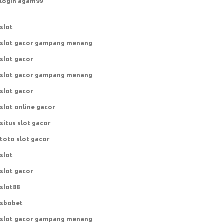
login agam99
slot
slot gacor gampang menang
slot gacor
slot gacor gampang menang
slot gacor
slot online gacor
situs slot gacor
toto slot gacor
slot
slot gacor
slot88
sbobet
slot gacor gampang menang