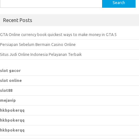
S
e
a
Recent Posts
r
c
GTA Online currency book quickest ways to make money in GTA 5
h
Persiapan Sebelum Bermain Casino Online
f
o
Situs Judi Online Indonesia Pelayanan Terbaik
r
:
slot gacor
slot online
slot88
mejavip
hkbpokerqq
hkbpokerqq
hkbpokerqq