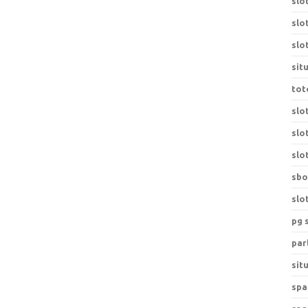
slo
slo
slo
sit
tot
slo
slo
slo
sbo
slo
pg 
par
sit
spa