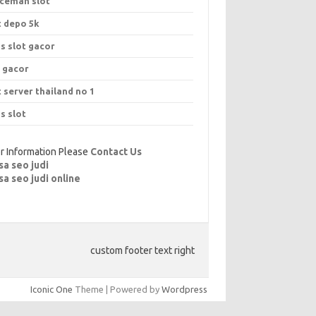
ceman slot
t depo 5k
us slot gacor
k gacor
t server thailand no 1
us slot
r Information Please
Contact Us
sa seo judi
sa seo judi online
custom footer text right
Iconic One
Theme | Powered by
Wordpress