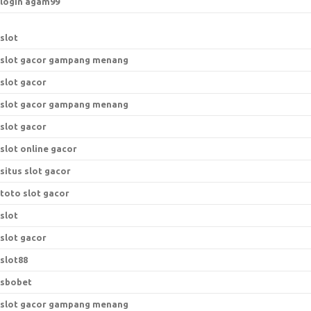
login agam99
slot
slot gacor gampang menang
slot gacor
slot gacor gampang menang
slot gacor
slot online gacor
situs slot gacor
toto slot gacor
slot
slot gacor
slot88
sbobet
slot gacor gampang menang