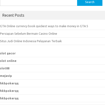
S
e
a
Recent Posts
r
c
GTA Online currency book quickest ways to make money in GTA 5
h
Persiapan Sebelum Bermain Casino Online
f
o
Situs Judi Online Indonesia Pelayanan Terbaik
r
:
slot gacor
slot online
slot88
mejavip
hkbpokerqq
hkbpokerqq
hkbpokerqq