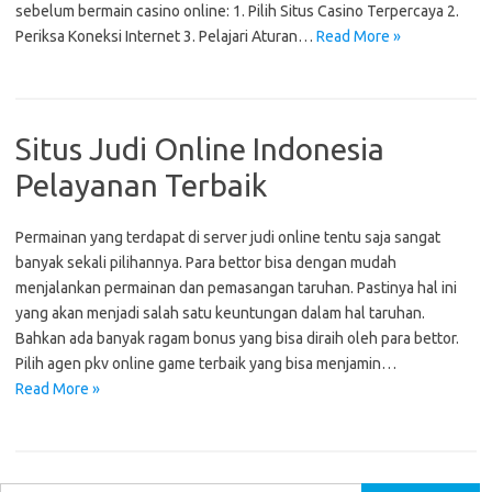
sebelum bermain casino online: 1. Pilih Situs Casino Terpercaya 2.
Periksa Koneksi Internet 3. Pelajari Aturan…
Read More »
Situs Judi Online Indonesia
Pelayanan Terbaik
Permainan yang terdapat di server judi online tentu saja sangat
banyak sekali pilihannya. Para bettor bisa dengan mudah
menjalankan permainan dan pemasangan taruhan. Pastinya hal ini
yang akan menjadi salah satu keuntungan dalam hal taruhan.
Bahkan ada banyak ragam bonus yang bisa diraih oleh para bettor.
Pilih agen pkv online game terbaik yang bisa menjamin…
Read More »