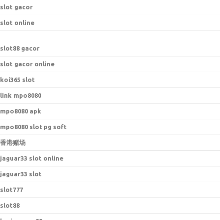
slot gacor
slot online
s
lot88 gacor
slot gacor online
koi365 slot
link mpo8080
mpo8080 apk
mpo8080 slot pg soft
香港赌场
jaguar33 slot online
jaguar33 slot
slot777
slot88