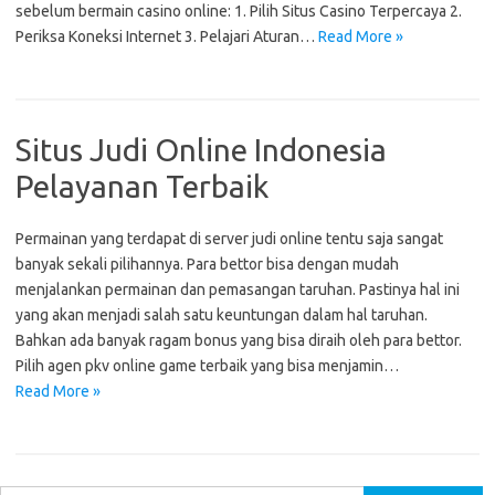
sebelum bermain casino online: 1. Pilih Situs Casino Terpercaya 2.
Periksa Koneksi Internet 3. Pelajari Aturan…
Read More »
Situs Judi Online Indonesia
Pelayanan Terbaik
Permainan yang terdapat di server judi online tentu saja sangat
banyak sekali pilihannya. Para bettor bisa dengan mudah
menjalankan permainan dan pemasangan taruhan. Pastinya hal ini
yang akan menjadi salah satu keuntungan dalam hal taruhan.
Bahkan ada banyak ragam bonus yang bisa diraih oleh para bettor.
Pilih agen pkv online game terbaik yang bisa menjamin…
Read More »