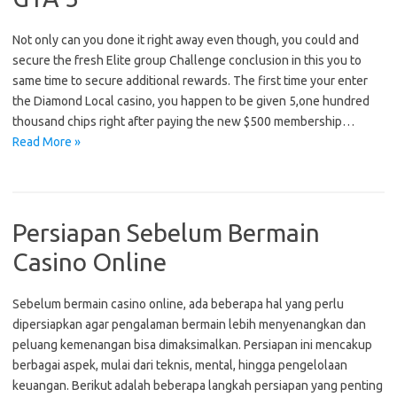
Not only can you done it right away even though, you could and
secure the fresh Elite group Challenge conclusion in this you to
same time to secure additional rewards. The first time your enter
the Diamond Local casino, you happen to be given 5,one hundred
thousand chips right after paying the new $500 membership…
Read More »
Persiapan Sebelum Bermain
Casino Online
Sebelum bermain casino online, ada beberapa hal yang perlu
dipersiapkan agar pengalaman bermain lebih menyenangkan dan
peluang kemenangan bisa dimaksimalkan. Persiapan ini mencakup
berbagai aspek, mulai dari teknis, mental, hingga pengelolaan
keuangan. Berikut adalah beberapa langkah persiapan yang penting