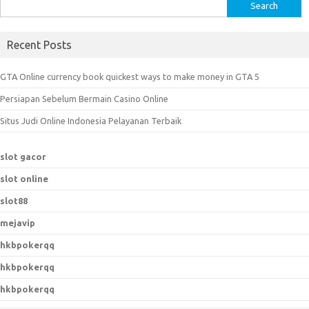
S
e
a
Recent Posts
r
c
GTA Online currency book quickest ways to make money in GTA 5
h
Persiapan Sebelum Bermain Casino Online
f
o
Situs Judi Online Indonesia Pelayanan Terbaik
r
:
slot gacor
slot online
slot88
mejavip
hkbpokerqq
hkbpokerqq
hkbpokerqq