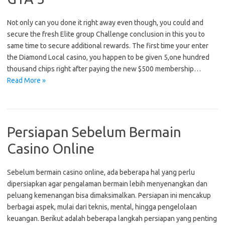
Not only can you done it right away even though, you could and
secure the fresh Elite group Challenge conclusion in this you to
same time to secure additional rewards. The first time your enter
the Diamond Local casino, you happen to be given 5,one hundred
thousand chips right after paying the new $500 membership…
Read More »
Persiapan Sebelum Bermain
Casino Online
Sebelum bermain casino online, ada beberapa hal yang perlu
dipersiapkan agar pengalaman bermain lebih menyenangkan dan
peluang kemenangan bisa dimaksimalkan. Persiapan ini mencakup
berbagai aspek, mulai dari teknis, mental, hingga pengelolaan
keuangan. Berikut adalah beberapa langkah persiapan yang penting