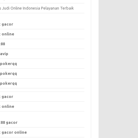
s Judi Online Indonesia Pelayanan Terbaik
t gacor
t online
t88
avip
bpokerqq
bpokerqq
bpokerqq
t gacor
t online
t88 gacor
t gacor online