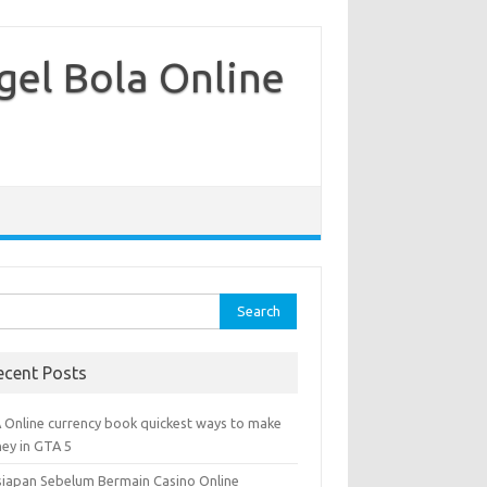
gel Bola Online
rch
ecent Posts
 Online currency book quickest ways to make
ey in GTA 5
siapan Sebelum Bermain Casino Online