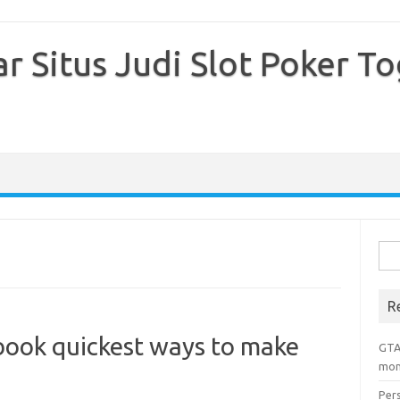
r Situs Judi Slot Poker To
Sea
for:
R
book quickest ways to make
GTA
mon
Per