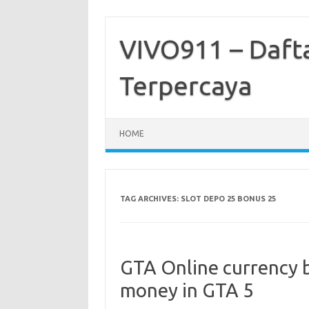
Skip
to
content
VIVO911 – Dafta
Terpercaya
HOME
TAG ARCHIVES:
SLOT DEPO 25 BONUS 25
GTA Online currency 
money in GTA 5