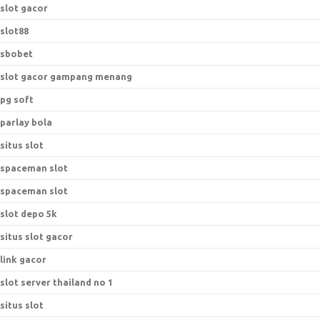
slot gacor
slot88
sbobet
slot gacor gampang menang
pg soft
parlay bola
situs slot
spaceman slot
spaceman slot
slot depo 5k
situs slot gacor
link gacor
slot server thailand no 1
situs slot