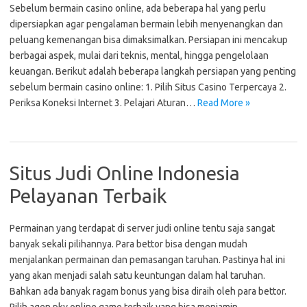
Sebelum bermain casino online, ada beberapa hal yang perlu
dipersiapkan agar pengalaman bermain lebih menyenangkan dan
peluang kemenangan bisa dimaksimalkan. Persiapan ini mencakup
berbagai aspek, mulai dari teknis, mental, hingga pengelolaan
keuangan. Berikut adalah beberapa langkah persiapan yang penting
sebelum bermain casino online: 1. Pilih Situs Casino Terpercaya 2.
Periksa Koneksi Internet 3. Pelajari Aturan…
Read More »
Situs Judi Online Indonesia
Pelayanan Terbaik
Permainan yang terdapat di server judi online tentu saja sangat
banyak sekali pilihannya. Para bettor bisa dengan mudah
menjalankan permainan dan pemasangan taruhan. Pastinya hal ini
yang akan menjadi salah satu keuntungan dalam hal taruhan.
Bahkan ada banyak ragam bonus yang bisa diraih oleh para bettor.