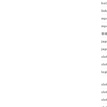
koi
lin
mpo
mpo
香
jag
jag
slo
slo
log
slo
slo
slo