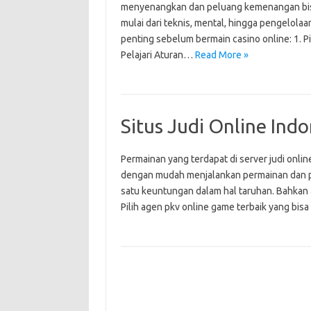
menyenangkan dan peluang kemenangan bisa
mulai dari teknis, mental, hingga pengelola
penting sebelum bermain casino online: 1. Pi
Pelajari Aturan…
Read More »
Situs Judi Online Ind
Permainan yang terdapat di server judi online
dengan mudah menjalankan permainan dan pe
satu keuntungan dalam hal taruhan. Bahkan a
Pilih agen pkv online game terbaik yang bi