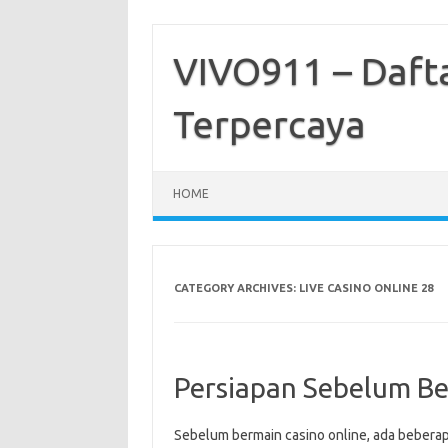
Skip
to
content
VIVO911 – Dafta
Terpercaya
HOME
CATEGORY ARCHIVES:
LIVE CASINO ONLINE 28
Persiapan Sebelum Be
Sebelum bermain casino online, ada beberap