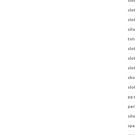
slo
slo
slo
sit
tot
slo
slo
slo
sbo
slo
pg 
par
sit
spa