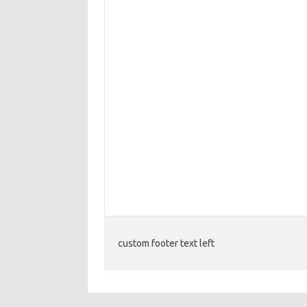
custom footer text left