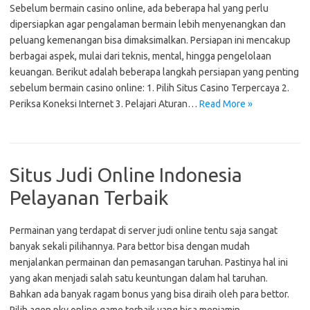
Sebelum bermain casino online, ada beberapa hal yang perlu
dipersiapkan agar pengalaman bermain lebih menyenangkan dan
peluang kemenangan bisa dimaksimalkan. Persiapan ini mencakup
berbagai aspek, mulai dari teknis, mental, hingga pengelolaan
keuangan. Berikut adalah beberapa langkah persiapan yang penting
sebelum bermain casino online: 1. Pilih Situs Casino Terpercaya 2.
Periksa Koneksi Internet 3. Pelajari Aturan…
Read More »
Situs Judi Online Indonesia
Pelayanan Terbaik
Permainan yang terdapat di server judi online tentu saja sangat
banyak sekali pilihannya. Para bettor bisa dengan mudah
menjalankan permainan dan pemasangan taruhan. Pastinya hal ini
yang akan menjadi salah satu keuntungan dalam hal taruhan.
Bahkan ada banyak ragam bonus yang bisa diraih oleh para bettor.