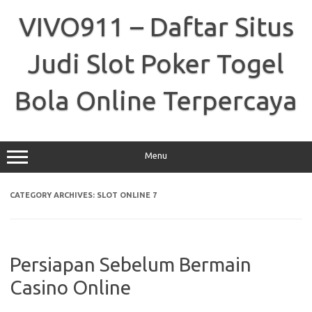
Skip
to
VIVO911 – Daftar Situs
content
Judi Slot Poker Togel
Bola Online Terpercaya
Menu
CATEGORY ARCHIVES:
SLOT ONLINE 7
Persiapan Sebelum Bermain
Casino Online