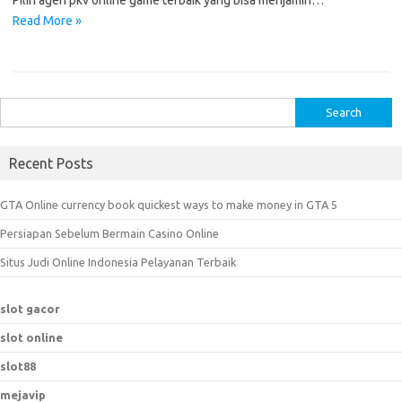
Pilih agen pkv online game terbaik yang bisa menjamin…
Read More »
S
e
a
Recent Posts
r
c
GTA Online currency book quickest ways to make money in GTA 5
h
Persiapan Sebelum Bermain Casino Online
f
o
Situs Judi Online Indonesia Pelayanan Terbaik
r
:
slot gacor
slot online
slot88
mejavip