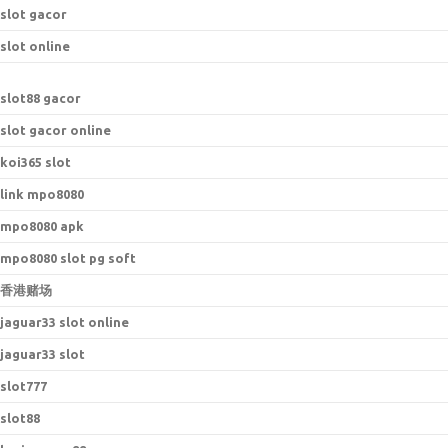
slot gacor
slot online
s
lot88 gacor
slot gacor online
koi365 slot
link mpo8080
mpo8080 apk
mpo8080 slot pg soft
香港赌场
jaguar33 slot online
jaguar33 slot
slot777
slot88