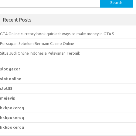
S
e
a
Recent Posts
r
c
GTA Online currency book quickest ways to make money in GTA 5
h
Persiapan Sebelum Bermain Casino Online
f
o
Situs Judi Online Indonesia Pelayanan Terbaik
r
:
slot gacor
slot online
slot88
mejavip
hkbpokerqq
hkbpokerqq
hkbpokerqq