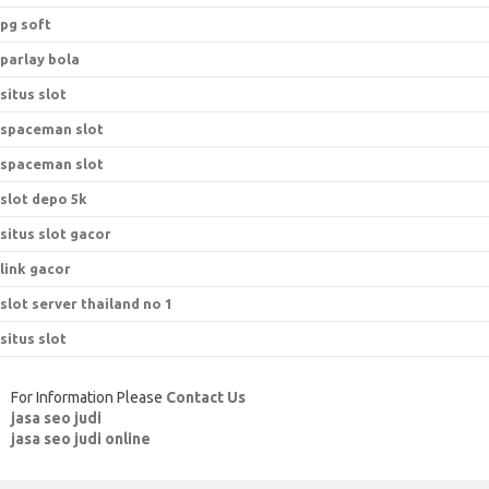
pg soft
parlay bola
situs slot
spaceman slot
spaceman slot
slot depo 5k
situs slot gacor
link gacor
slot server thailand no 1
situs slot
For Information Please
Contact Us
jasa seo judi
jasa seo judi online