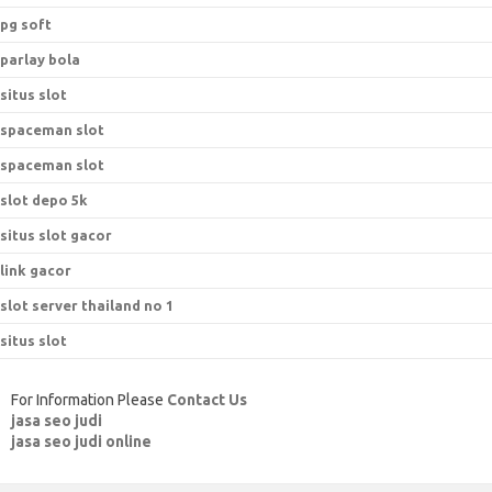
pg soft
parlay bola
situs slot
spaceman slot
spaceman slot
slot depo 5k
situs slot gacor
link gacor
slot server thailand no 1
situs slot
For Information Please
Contact Us
jasa seo judi
jasa seo judi online