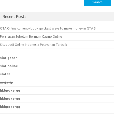
S
e
a
Recent Posts
r
c
GTA Online currency book quickest ways to make money in GTA 5
h
Persiapan Sebelum Bermain Casino Online
f
o
Situs Judi Online Indonesia Pelayanan Terbaik
r
:
slot gacor
slot online
slot88
mejavip
hkbpokerqq
hkbpokerqq
hkbpokerqq