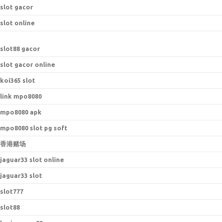
slot gacor
slot online
s
lot88 gacor
slot gacor online
koi365 slot
link mpo8080
mpo8080 apk
mpo8080 slot pg soft
香港赌场
jaguar33 slot online
jaguar33 slot
slot777
slot88