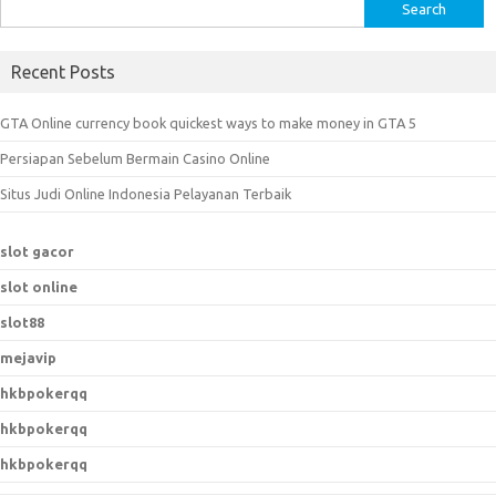
S
e
a
Recent Posts
r
c
GTA Online currency book quickest ways to make money in GTA 5
h
Persiapan Sebelum Bermain Casino Online
f
o
Situs Judi Online Indonesia Pelayanan Terbaik
r
:
slot gacor
slot online
slot88
mejavip
hkbpokerqq
hkbpokerqq
hkbpokerqq