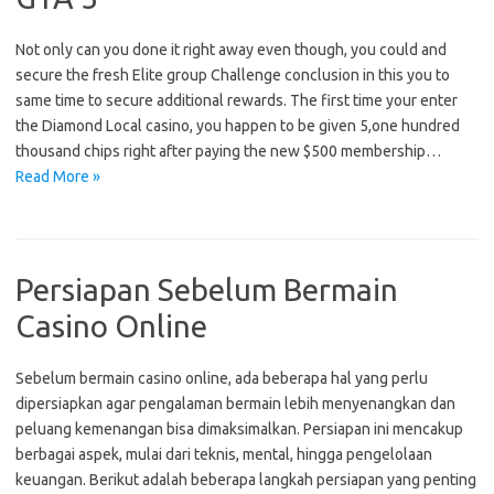
Not only can you done it right away even though, you could and
secure the fresh Elite group Challenge conclusion in this you to
same time to secure additional rewards. The first time your enter
the Diamond Local casino, you happen to be given 5,one hundred
thousand chips right after paying the new $500 membership…
Read More »
Persiapan Sebelum Bermain
Casino Online
Sebelum bermain casino online, ada beberapa hal yang perlu
dipersiapkan agar pengalaman bermain lebih menyenangkan dan
peluang kemenangan bisa dimaksimalkan. Persiapan ini mencakup
berbagai aspek, mulai dari teknis, mental, hingga pengelolaan
keuangan. Berikut adalah beberapa langkah persiapan yang penting