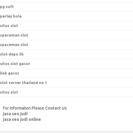
pg soft
parlay bola
situs slot
spaceman slot
spaceman slot
slot depo 5k
situs slot gacor
link gacor
slot server thailand no 1
situs slot
For Information Please
Contact Us
jasa seo judi
jasa seo judi online