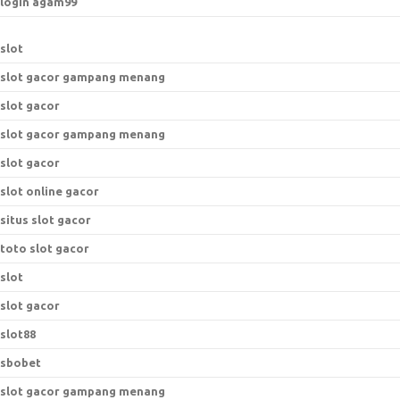
login agam99
slot
slot gacor gampang menang
slot gacor
slot gacor gampang menang
slot gacor
slot online gacor
situs slot gacor
toto slot gacor
slot
slot gacor
slot88
sbobet
slot gacor gampang menang