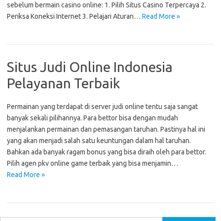
sebelum bermain casino online: 1. Pilih Situs Casino Terpercaya 2.
Periksa Koneksi Internet 3. Pelajari Aturan…
Read More »
Situs Judi Online Indonesia
Pelayanan Terbaik
Permainan yang terdapat di server judi online tentu saja sangat
banyak sekali pilihannya. Para bettor bisa dengan mudah
menjalankan permainan dan pemasangan taruhan. Pastinya hal ini
yang akan menjadi salah satu keuntungan dalam hal taruhan.
Bahkan ada banyak ragam bonus yang bisa diraih oleh para bettor.
Pilih agen pkv online game terbaik yang bisa menjamin…
Read More »