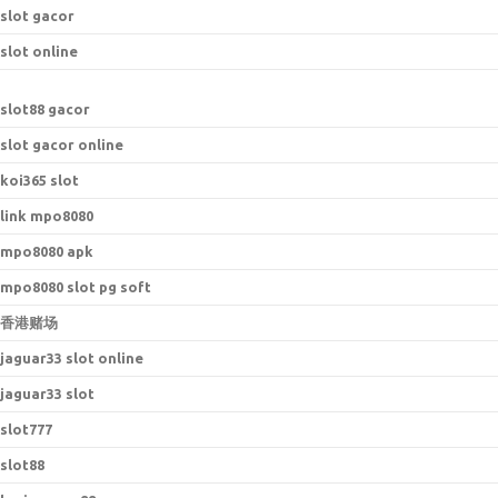
slot gacor
slot online
s
lot88 gacor
slot gacor online
koi365 slot
link mpo8080
mpo8080 apk
mpo8080 slot pg soft
香港赌场
jaguar33 slot online
jaguar33 slot
slot777
slot88