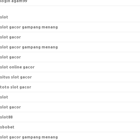
login agam99
slot
slot gacor gampang menang
slot gacor
slot gacor gampang menang
slot gacor
slot online gacor
situs slot gacor
toto slot gacor
slot
slot gacor
slot88
sbobet
slot gacor gampang menang