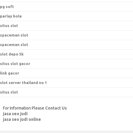
pg soft
parlay bola
situs slot
spaceman slot
spaceman slot
slot depo 5k
situs slot gacor
link gacor
slot server thailand no 1
situs slot
For Information Please
Contact Us
jasa seo judi
jasa seo judi online