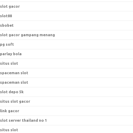
slot gacor
slot88
sbobet
slot gacor gampang menang
pg soft
parlay bola
situs slot
spaceman slot
spaceman slot
slot depo 5k
situs slot gacor
link gacor
slot server thailand no 1
situs slot