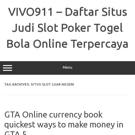
Skip
to
VIVO911 – Daftar Situs
content
Judi Slot Poker Togel
Bola Online Terpercaya
Menu
TAG ARCHIVES:
SITUS SLOT LUAR NEGERI
GTA Online currency book
quickest ways to make money in
GTA 5