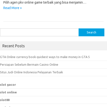
Pilih agen pkv online game terbaik yang bisa menjamin…
Read More »
S
e
a
Recent Posts
r
c
GTA Online currency book quickest ways to make money in GTA 5
h
Persiapan Sebelum Bermain Casino Online
f
o
Situs Judi Online Indonesia Pelayanan Terbaik
r
:
slot gacor
slot online
slot88