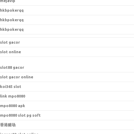
mejavip
hkbpokerqq
hkbpokerqq
hkbpokerqq
slot gacor
slot online
s
lot88 gacor
slot gacor online
koi365 slot
link mpo8080
mpo8080 apk
mpo8080 slot pg soft
香港赌场