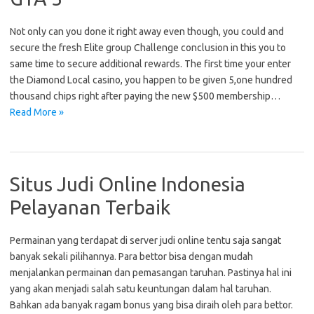
Not only can you done it right away even though, you could and
secure the fresh Elite group Challenge conclusion in this you to
same time to secure additional rewards. The first time your enter
the Diamond Local casino, you happen to be given 5,one hundred
thousand chips right after paying the new $500 membership…
Read More »
Situs Judi Online Indonesia
Pelayanan Terbaik
Permainan yang terdapat di server judi online tentu saja sangat
banyak sekali pilihannya. Para bettor bisa dengan mudah
menjalankan permainan dan pemasangan taruhan. Pastinya hal ini
yang akan menjadi salah satu keuntungan dalam hal taruhan.
Bahkan ada banyak ragam bonus yang bisa diraih oleh para bettor.