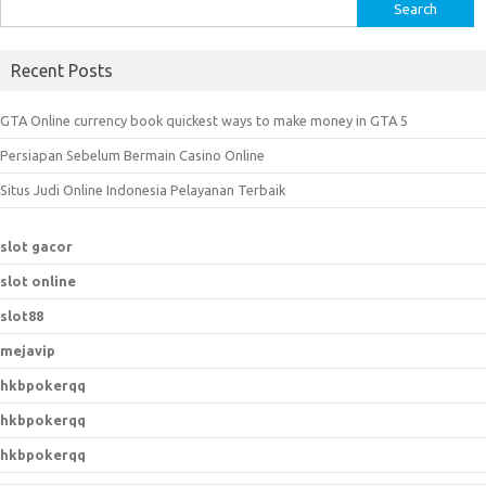
S
e
a
Recent Posts
r
c
GTA Online currency book quickest ways to make money in GTA 5
h
Persiapan Sebelum Bermain Casino Online
f
o
Situs Judi Online Indonesia Pelayanan Terbaik
r
:
slot gacor
slot online
slot88
mejavip
hkbpokerqq
hkbpokerqq
hkbpokerqq