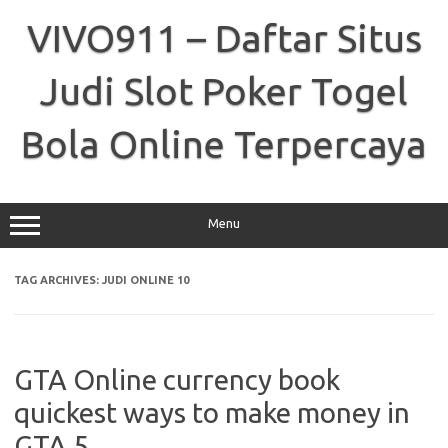
Skip
to
VIVO911 – Daftar Situs
content
Judi Slot Poker Togel
Bola Online Terpercaya
Menu
TAG ARCHIVES:
JUDI ONLINE 10
GTA Online currency book
quickest ways to make money in
GTA 5