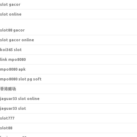
slot gacor
slot online
s
lot88 gacor
slot gacor online
koi365 slot
link mpo8080
mpo8080 apk
mpo8080 slot pg soft
香港赌场
jaguar33 slot online
jaguar33 slot
slot777
slot88