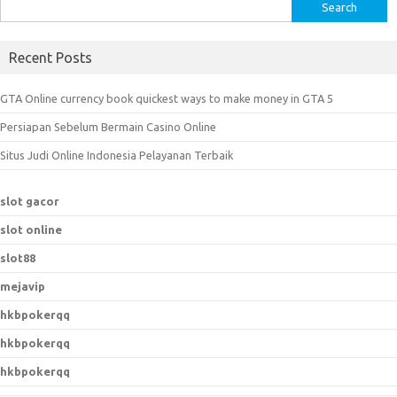
S
e
a
Recent Posts
r
c
GTA Online currency book quickest ways to make money in GTA 5
h
Persiapan Sebelum Bermain Casino Online
f
o
Situs Judi Online Indonesia Pelayanan Terbaik
r
:
slot gacor
slot online
slot88
mejavip
hkbpokerqq
hkbpokerqq
hkbpokerqq