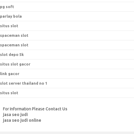
pg soft
parlay bola
situs slot
spaceman slot
spaceman slot
slot depo 5k
situs slot gacor
link gacor
slot server thailand no 1
situs slot
For Information Please
Contact Us
jasa seo judi
jasa seo judi online