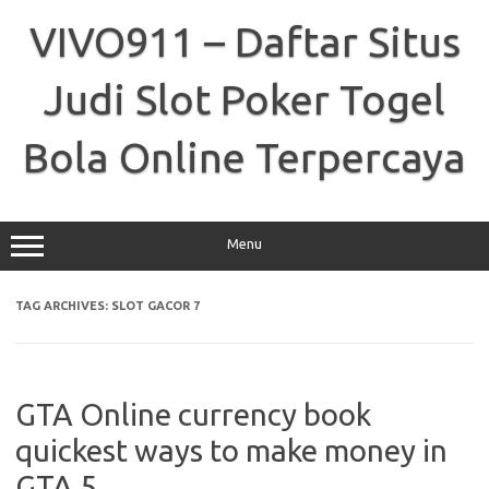
Skip
to
VIVO911 – Daftar Situs
content
Judi Slot Poker Togel
Bola Online Terpercaya
Menu
TAG ARCHIVES:
SLOT GACOR 7
GTA Online currency book
quickest ways to make money in
GTA 5