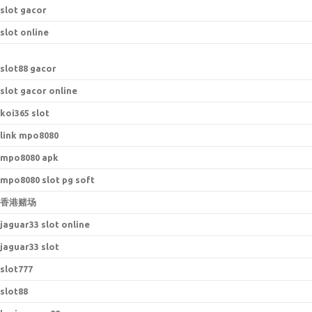
slot gacor
slot online
s
lot88 gacor
slot gacor online
koi365 slot
link mpo8080
mpo8080 apk
mpo8080 slot pg soft
香港赌场
jaguar33 slot online
jaguar33 slot
slot777
slot88