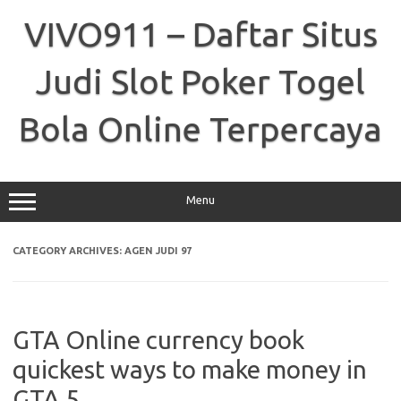
Skip
to
VIVO911 – Daftar Situs
content
Judi Slot Poker Togel
Bola Online Terpercaya
Menu
CATEGORY ARCHIVES:
AGEN JUDI 97
GTA Online currency book
quickest ways to make money in
GTA 5