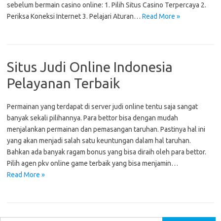
sebelum bermain casino online: 1. Pilih Situs Casino Terpercaya 2.
Periksa Koneksi Internet 3. Pelajari Aturan…
Read More »
Situs Judi Online Indonesia
Pelayanan Terbaik
Permainan yang terdapat di server judi online tentu saja sangat
banyak sekali pilihannya. Para bettor bisa dengan mudah
menjalankan permainan dan pemasangan taruhan. Pastinya hal ini
yang akan menjadi salah satu keuntungan dalam hal taruhan.
Bahkan ada banyak ragam bonus yang bisa diraih oleh para bettor.
Pilih agen pkv online game terbaik yang bisa menjamin…
Read More »