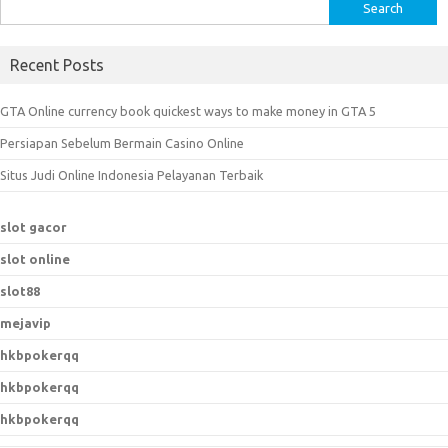
S
e
a
Recent Posts
r
c
GTA Online currency book quickest ways to make money in GTA 5
h
Persiapan Sebelum Bermain Casino Online
f
o
Situs Judi Online Indonesia Pelayanan Terbaik
r
:
slot gacor
slot online
slot88
mejavip
hkbpokerqq
hkbpokerqq
hkbpokerqq