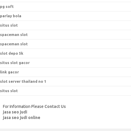
pg soft
parlay bola
situs slot
spaceman slot
spaceman slot
slot depo 5k
situs slot gacor
link gacor
slot server thailand no 1
situs slot
For Information Please
Contact Us
jasa seo judi
jasa seo judi online