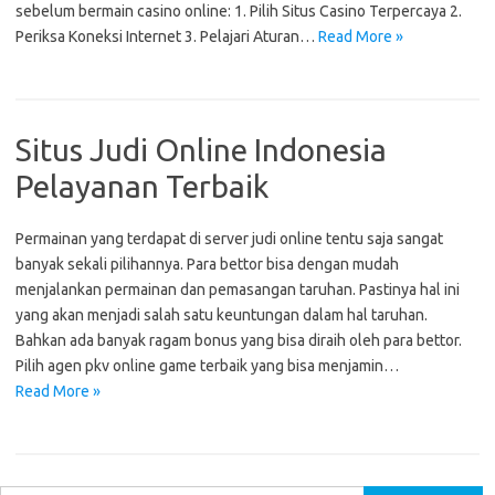
sebelum bermain casino online: 1. Pilih Situs Casino Terpercaya 2.
Periksa Koneksi Internet 3. Pelajari Aturan…
Read More »
Situs Judi Online Indonesia
Pelayanan Terbaik
Permainan yang terdapat di server judi online tentu saja sangat
banyak sekali pilihannya. Para bettor bisa dengan mudah
menjalankan permainan dan pemasangan taruhan. Pastinya hal ini
yang akan menjadi salah satu keuntungan dalam hal taruhan.
Bahkan ada banyak ragam bonus yang bisa diraih oleh para bettor.
Pilih agen pkv online game terbaik yang bisa menjamin…
Read More »