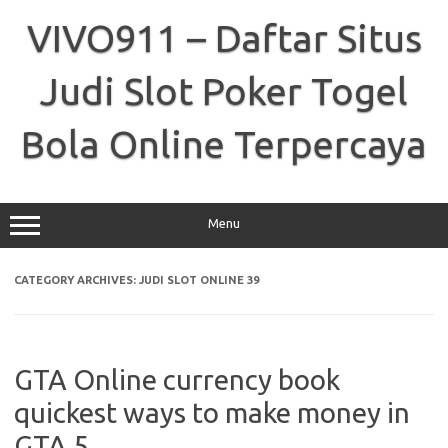
Skip
to
VIVO911 – Daftar Situs
content
Judi Slot Poker Togel
Bola Online Terpercaya
Menu
CATEGORY ARCHIVES:
JUDI SLOT ONLINE 39
GTA Online currency book
quickest ways to make money in
GTA 5