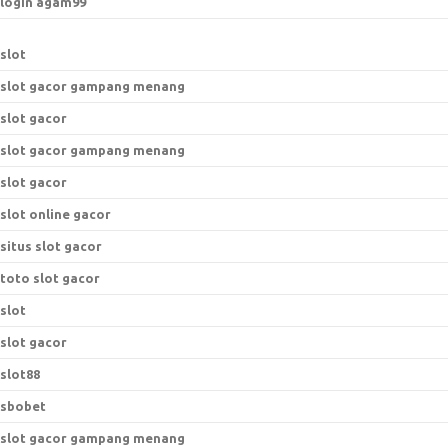
login agam99
slot
slot gacor gampang menang
slot gacor
slot gacor gampang menang
slot gacor
slot online gacor
situs slot gacor
toto slot gacor
slot
slot gacor
slot88
sbobet
slot gacor gampang menang