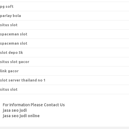
pg soft
parlay bola
situs slot
spaceman slot
spaceman slot
slot depo 5k
situs slot gacor
link gacor
slot server thailand no 1
situs slot
For Information Please
Contact Us
jasa seo judi
jasa seo judi online