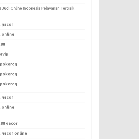
s Judi Online Indonesia Pelayanan Terbaik
t gacor
t online
t88
avip
bpokerqq
bpokerqq
bpokerqq
t gacor
t online
t88 gacor
t gacor online