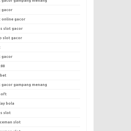
t gacor gampang menang
t gacor
t online gacor
us slot gacor
o slot gacor
t
t gacor
t88
bet
t gacor gampang menang
soft
lay bola
us slot
ceman slot