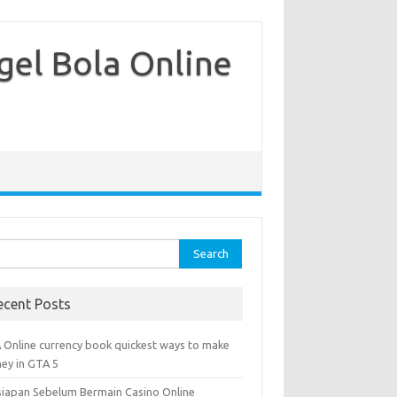
gel Bola Online
rch
ecent Posts
 Online currency book quickest ways to make
ey in GTA 5
siapan Sebelum Bermain Casino Online