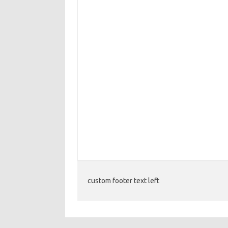
custom footer text left