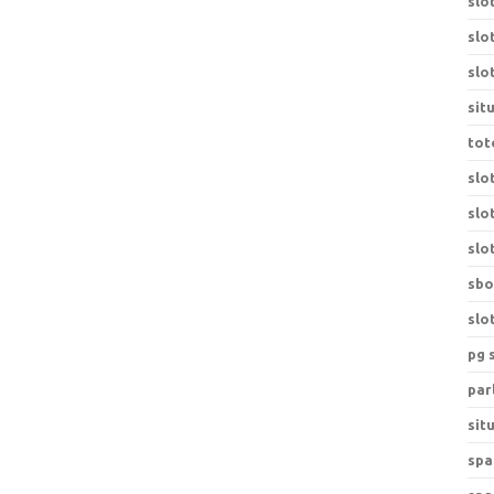
slo
slo
slo
sit
tot
slo
slo
slo
sbo
slo
pg 
par
sit
spa