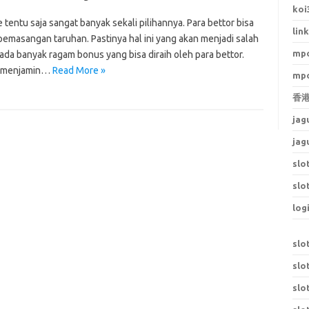
koi
 tentu saja sangat banyak sekali pilihannya. Para bettor bisa
lin
masangan taruhan. Pastinya hal ini yang akan menjadi salah
mpo
da banyak ragam bonus yang bisa diraih oleh para bettor.
sa menjamin…
Read More »
mpo
香
jag
jag
slo
slo
log
slo
slo
slo