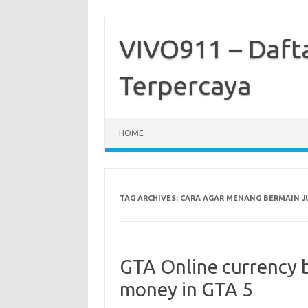
Skip
to
content
VIVO911 – Dafta
Terpercaya
HOME
TAG ARCHIVES:
CARA AGAR MENANG BERMAIN JUD
GTA Online currency 
money in GTA 5