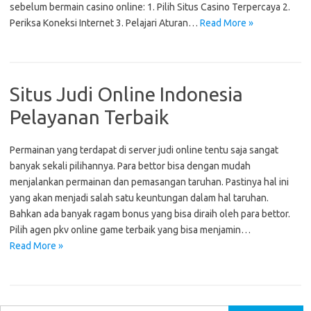
sebelum bermain casino online: 1. Pilih Situs Casino Terpercaya 2.
Periksa Koneksi Internet 3. Pelajari Aturan…
Read More »
Situs Judi Online Indonesia
Pelayanan Terbaik
Permainan yang terdapat di server judi online tentu saja sangat
banyak sekali pilihannya. Para bettor bisa dengan mudah
menjalankan permainan dan pemasangan taruhan. Pastinya hal ini
yang akan menjadi salah satu keuntungan dalam hal taruhan.
Bahkan ada banyak ragam bonus yang bisa diraih oleh para bettor.
Pilih agen pkv online game terbaik yang bisa menjamin…
Read More »