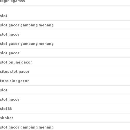
login agam99
slot
slot gacor gampang menang
slot gacor
slot gacor gampang menang
slot gacor
slot online gacor
situs slot gacor
toto slot gacor
slot
slot gacor
slot88
sbobet
slot gacor gampang menang