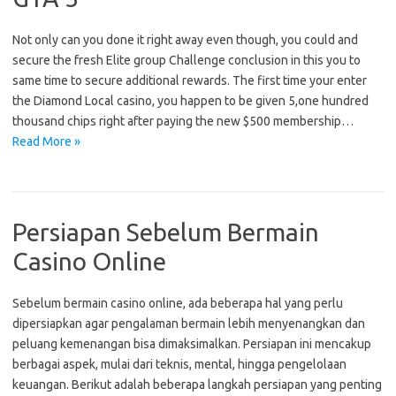
Not only can you done it right away even though, you could and
secure the fresh Elite group Challenge conclusion in this you to
same time to secure additional rewards. The first time your enter
the Diamond Local casino, you happen to be given 5,one hundred
thousand chips right after paying the new $500 membership…
Read More »
Persiapan Sebelum Bermain
Casino Online
Sebelum bermain casino online, ada beberapa hal yang perlu
dipersiapkan agar pengalaman bermain lebih menyenangkan dan
peluang kemenangan bisa dimaksimalkan. Persiapan ini mencakup
berbagai aspek, mulai dari teknis, mental, hingga pengelolaan
keuangan. Berikut adalah beberapa langkah persiapan yang penting