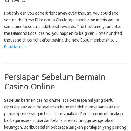
Not only can you done it right away even though, you could and
secure the fresh Elite group Challenge conclusion in this you to
same time to secure additional rewards. The first time your enter
the Diamond Local casino, you happen to be given 5,one hundred
thousand chips right after paying the new $500 membership…
Read More »
Persiapan Sebelum Bermain
Casino Online
Sebelum bermain casino online, ada beberapa hal yang perlu
dipersiapkan agar pengalaman bermain lebih menyenangkan dan
peluang kemenangan bisa dimaksimalkan. Persiapan ini mencakup
berbagai aspek, mulai dari teknis, mental, hingga pengelolaan
keuangan. Berikut adalah beberapa langkah persiapan yang penting