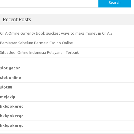
S
e
a
Recent Posts
r
c
GTA Online currency book quickest ways to make money in GTA 5
h
Persiapan Sebelum Bermain Casino Online
f
o
Situs Judi Online Indonesia Pelayanan Terbaik
r
:
slot gacor
slot online
slot88
mejavip
hkbpokerqq
hkbpokerqq
hkbpokerqq