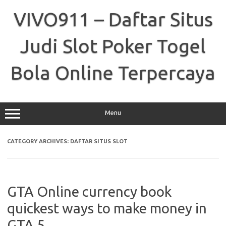
Skip
to
VIVO911 – Daftar Situs
content
Judi Slot Poker Togel
Bola Online Terpercaya
Menu
CATEGORY ARCHIVES:
DAFTAR SITUS SLOT
GTA Online currency book
quickest ways to make money in
GTA 5