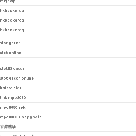
mejavip
hkbpokerqq
hkbpokerqq
hkbpokerqq
slot gacor
slot online
s
lot88 gacor
slot gacor online
koi365 slot
link mpo8080
mpo8080 apk
mpo8080 slot pg soft
香港赌场