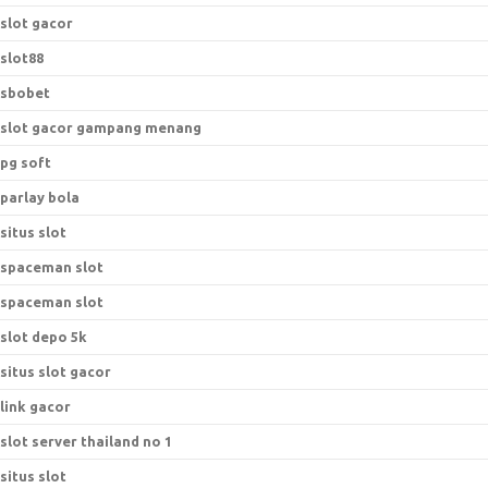
slot gacor
slot88
sbobet
slot gacor gampang menang
pg soft
parlay bola
situs slot
spaceman slot
spaceman slot
slot depo 5k
situs slot gacor
link gacor
slot server thailand no 1
situs slot