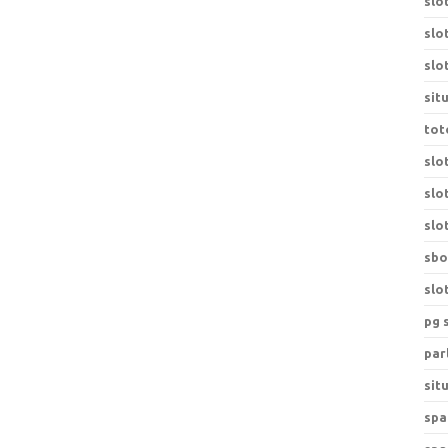
slo
slo
slo
sit
tot
slo
slo
slo
sbo
slo
pg 
par
sit
spa