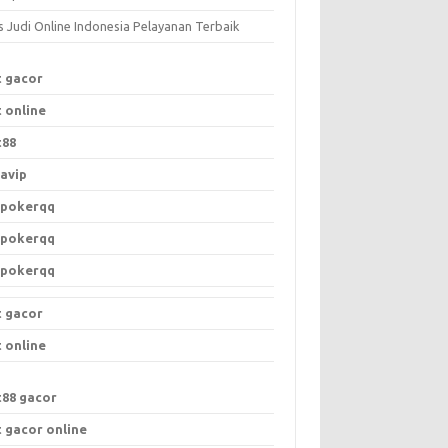
s Judi Online Indonesia Pelayanan Terbaik
t gacor
t online
t88
avip
bpokerqq
bpokerqq
bpokerqq
t gacor
t online
t88 gacor
t gacor online