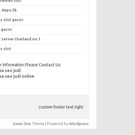
ceman slot
t depo 5k
us slot gacor
k gacor
t server thailand no 1
us slot
r Information Please
Contact Us
sa seo judi
sa seo judi online
custom footer text right
Iconic One
Theme | Powered by
Wordpress