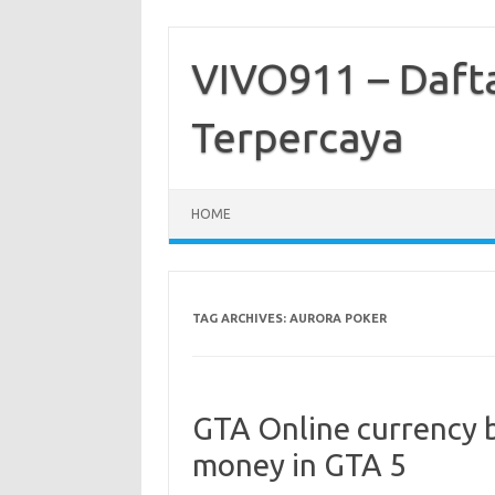
Skip
to
content
VIVO911 – Dafta
Terpercaya
HOME
TAG ARCHIVES:
AURORA POKER
GTA Online currency 
money in GTA 5