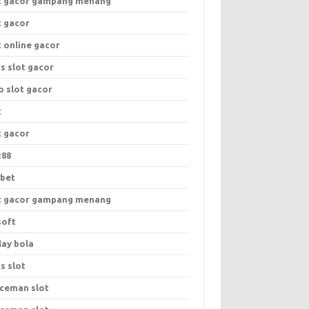
t gacor gampang menang
t gacor
t online gacor
us slot gacor
o slot gacor
t
t gacor
t88
bet
t gacor gampang menang
soft
lay bola
us slot
ceman slot