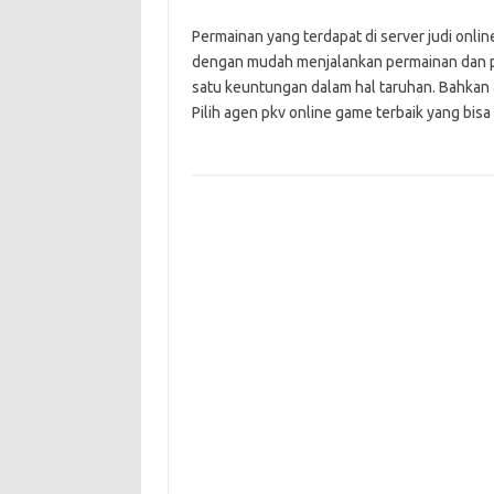
Permainan yang terdapat di server judi online
dengan mudah menjalankan permainan dan pe
satu keuntungan dalam hal taruhan. Bahkan a
Pilih agen pkv online game terbaik yang bi