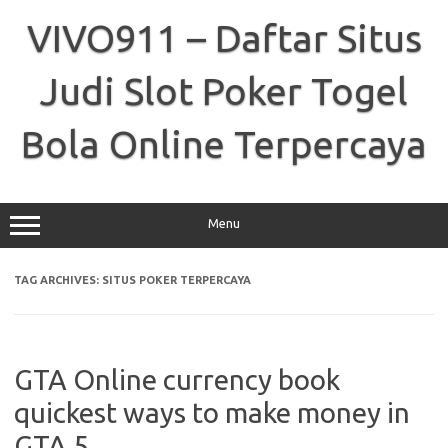
Skip
to
VIVO911 – Daftar Situs
content
Judi Slot Poker Togel
Bola Online Terpercaya
Menu
TAG ARCHIVES:
SITUS POKER TERPERCAYA
GTA Online currency book
quickest ways to make money in
GTA 5