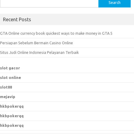
S
e
a
Recent Posts
r
c
GTA Online currency book quickest ways to make money in GTA 5
h
Persiapan Sebelum Bermain Casino Online
f
o
Situs Judi Online Indonesia Pelayanan Terbaik
r
:
slot gacor
slot online
slot88
mejavip
hkbpokerqq
hkbpokerqq
hkbpokerqq