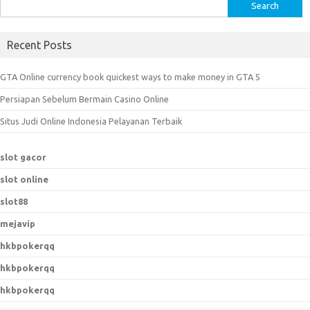
S
e
a
Recent Posts
r
c
GTA Online currency book quickest ways to make money in GTA 5
h
Persiapan Sebelum Bermain Casino Online
f
o
Situs Judi Online Indonesia Pelayanan Terbaik
r
:
slot gacor
slot online
slot88
mejavip
hkbpokerqq
hkbpokerqq
hkbpokerqq