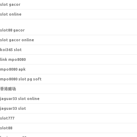
slot gacor
slot online
s
lot88 gacor
slot gacor online
koi365 slot
link mpo8080
mpo8080 apk
mpo8080 slot pg soft
香港赌场
jaguar33 slot online
jaguar33 slot
slot777
slot88