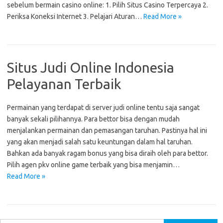
sebelum bermain casino online: 1. Pilih Situs Casino Terpercaya 2.
Periksa Koneksi Internet 3. Pelajari Aturan…
Read More »
Situs Judi Online Indonesia
Pelayanan Terbaik
Permainan yang terdapat di server judi online tentu saja sangat
banyak sekali pilihannya. Para bettor bisa dengan mudah
menjalankan permainan dan pemasangan taruhan. Pastinya hal ini
yang akan menjadi salah satu keuntungan dalam hal taruhan.
Bahkan ada banyak ragam bonus yang bisa diraih oleh para bettor.
Pilih agen pkv online game terbaik yang bisa menjamin…
Read More »