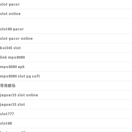
slot gacor
slot online
s
lot88 gacor
slot gacor online
koi365 slot
link mpo8080
mpo8080 apk
mpo8080 slot pg soft
香港赌场
jaguar33 slot online
jaguar33 slot
slot777
slot88