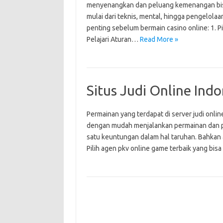
menyenangkan dan peluang kemenangan bisa
mulai dari teknis, mental, hingga pengelola
penting sebelum bermain casino online: 1. Pi
Pelajari Aturan…
Read More »
Situs Judi Online Ind
Permainan yang terdapat di server judi online
dengan mudah menjalankan permainan dan pe
satu keuntungan dalam hal taruhan. Bahkan a
Pilih agen pkv online game terbaik yang bi