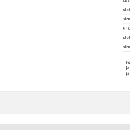
spa
slo
sit
lin
slo
sit
Fo
ja
ja