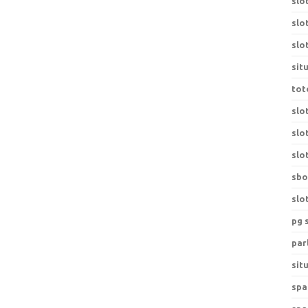
slo
slo
slo
sit
tot
slo
slo
slo
sbo
slo
pg 
par
sit
spa