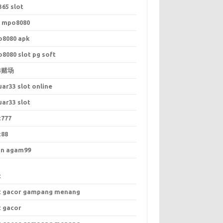
365 slot
k mpo8080
8080 apk
8080 slot pg soft
港赌场
uar33 slot online
uar33 slot
t777
t88
in agam99
t
t gacor gampang menang
t gacor