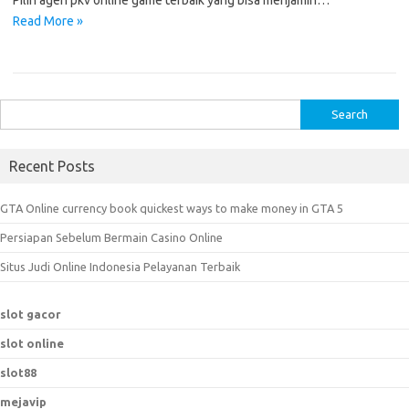
Pilih agen pkv online game terbaik yang bisa menjamin…
Read More »
S
e
a
Recent Posts
r
c
GTA Online currency book quickest ways to make money in GTA 5
h
Persiapan Sebelum Bermain Casino Online
f
o
Situs Judi Online Indonesia Pelayanan Terbaik
r
:
slot gacor
slot online
slot88
mejavip