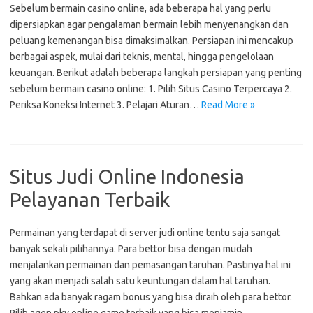
Sebelum bermain casino online, ada beberapa hal yang perlu
dipersiapkan agar pengalaman bermain lebih menyenangkan dan
peluang kemenangan bisa dimaksimalkan. Persiapan ini mencakup
berbagai aspek, mulai dari teknis, mental, hingga pengelolaan
keuangan. Berikut adalah beberapa langkah persiapan yang penting
sebelum bermain casino online: 1. Pilih Situs Casino Terpercaya 2.
Periksa Koneksi Internet 3. Pelajari Aturan…
Read More »
Situs Judi Online Indonesia
Pelayanan Terbaik
Permainan yang terdapat di server judi online tentu saja sangat
banyak sekali pilihannya. Para bettor bisa dengan mudah
menjalankan permainan dan pemasangan taruhan. Pastinya hal ini
yang akan menjadi salah satu keuntungan dalam hal taruhan.
Bahkan ada banyak ragam bonus yang bisa diraih oleh para bettor.